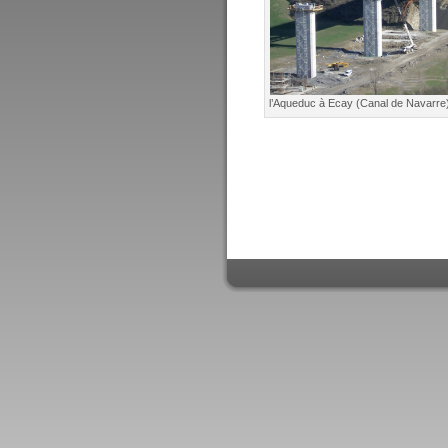
l’Aqueduc à Ecay (Canal de Navarre