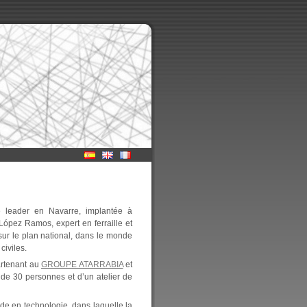
lle leader en Navarre, implantée à
López Ramos, expert en ferraille et
ur le plan national, dans le monde
civiles.
artenant au
GROUPE ATARRABIA
et
de 30 personnes et d’un atelier de
rde en technologie, dans laquelle la